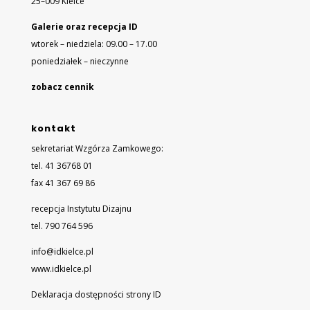
25–009 Kielce
Galerie oraz recepcja ID
wtorek – niedziela: 09.00 – 17.00
poniedziałek – nieczynne
zobacz cennik
kontakt
sekretariat Wzgórza Zamkowego:
tel. 41 36768 01
fax 41 367 69 86
recepcja Instytutu Dizajnu
tel. 790 764 596
info@idkielce.pl
www.idkielce.pl
Deklaracja dostępności strony ID